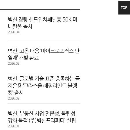
TOP
facebook
YouTube
벽산 경량 샌드위치패널용 50K 미
네랄울 출시
검색
2026.04
벽산, 고온 대응 ‘마이크로포러스 단
열재’ 개발 완료
2026.02
벽산, 글로벌 기술 표준 충족하는 극
저온용 ‘그라스울 레질리언트 블랭
킷’ 출시
2026.02
벽산, 부동산 사업 전문성, 독립성
강화 목적`(주)벽산프라퍼티` 설립
2026.01