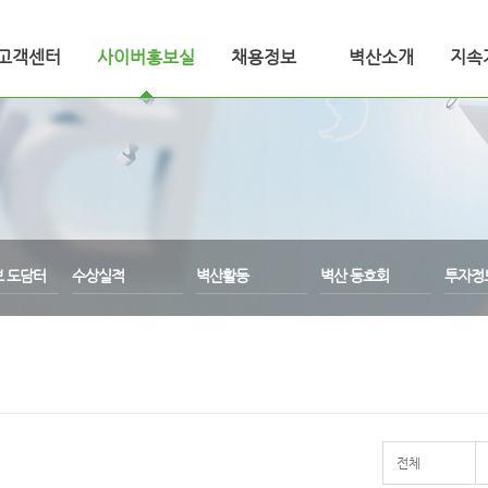
고객센터
사이버홍보실
채용정보
벽산소개
지속
보 도담터
수상실적
벽산활동
벽산 동호회
투자정
전체