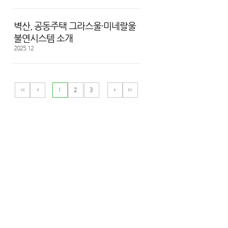
벽산, 공동주택 그라스울·미네랄울
불연시스템 소개
2025.12
1
2
3