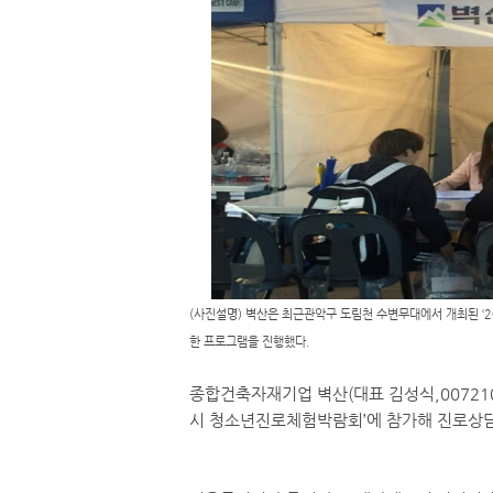
(사진설명) 벽산은 최근관악구 도림천 수변무대에서 개최된 ‘
한 프로그램을 진행했다.
종합건축자재기업 벽산(대표 김성식,007210
시 청소년진로체험박람회’에 참가해 진로상