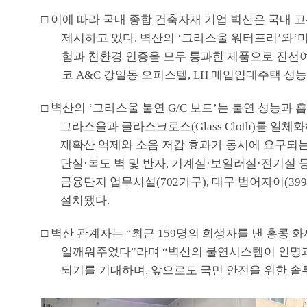
□
이에 따라 국내 종합 건축자재 기업 벽산은 국내 
제시하고 있다
.
벽산의
‘
그라스울 워터프리
’
와
‘
험과 친환경 인증을 모두 통과한 제품으로 진선
코
A&C
강일동 오피스텔
, LH
매입임대주택 성능
□
벽산의
‘
그라스울 불연
G/C
보드
’
는 불연 성능과 
그라스울과 글라스크로스
(Glass Cloth)
를 일체화
재확산 억제와 소음 저감 효과가 동시에 요구되
단실
·
복도 벽 및 반자
,
기계실
·
보일러실
·
전기실 등
금융단지 업무시설
(702
가구
),
대구 범어자이
(39
설치됐다
.
□
벽산 관계자는
“
최근
159
명의 희생자를 낸 홍콩 
일깨워주었다
”
라며
“
벽산의 불연시스템이 인명과
되기를 기대하며
,
앞으로도 국민 안전을 위한 솔