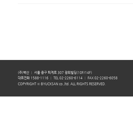
(주)벽산
서울 중구 퇴계로 307 광희빌딩(10F/14F)
대표전화 1588-1116
TEL 02-2260-6114
FAX 02-2260-6058
COPYRIGHT ⓒ BYUCKSAN co.,ltd. ALL RIGHTS RESERVED.