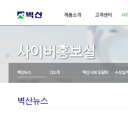
제품소개
고객센터
사
사이버홍보실
벽산뉴스
CI소개
벽산 사보 도담터
수상실
벽산뉴스