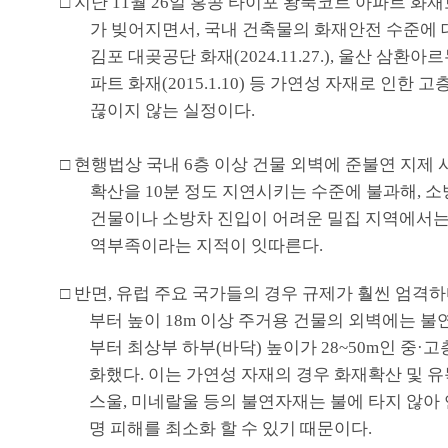
□
지난
11
월
26
일 홍콩 타이포 왕푹코트 아파트 화재
가 빚어지면서
,
국내 건축물의 화재안전 수준에 
김포 대곶공단 화재
(2024.11.27.),
울산 삼환아르
파트 화재
(2015.1.10)
등 가연성 자재로 인한 고층
끊이지 않는 실정이다
.
□
현행법상 국내
6
층 이상 건물 외벽에 준불연 지제
확산을
10
분 정도 지연시키는 수준에 불과해
,
소
건물이나 소방차 진입이 어려운 밀집 지역에서는
역부족이라는 지적이 잇따른다
.
□
반면
,
유럽 주요 국가들의 경우 규제가 훨씬 엄격
부터 높이
18m
이상 주거용 건물의 외벽에는 불
부터 최상부 하부
(
바닥
)
높이가
28~50m
인 중
·
고
화했다
.
이는 가연성 자재의 경우 화재확산 및 유
스울
,
미네랄울 등의 불연자재는 불에 타지 않아 
명 피해를 최소화 할 수 있기 때문이다
.