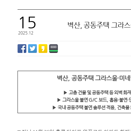
15
벽산, 공동주택 그라
벽산
2025.12
벽산
,
공동주택 그라스울
·
미네
▶
고층 건물 및 공동주택 등 외벽 화
▶
그라스울 불연
G/C
보드
,
흡음
·
불연
·
▶
국내 공동주택 불연 솔루션 적용
,
건축물 