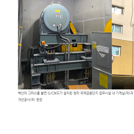
벽산의 그라스울 불연
G/C
보드가 설치된 청라 국제금융단지 업무시설 내 기계실
(
좌
)
과
개선공사
(
우
)
현장