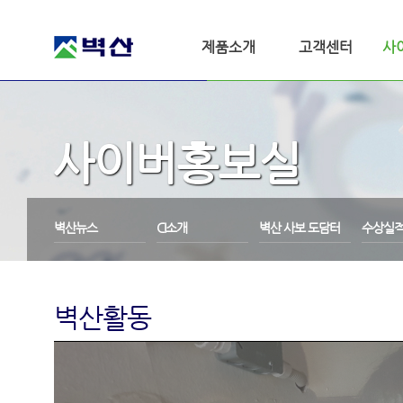
제품소개
고객센터
사
사이버홍보실
벽산뉴스
CI소개
벽산 사보 도담터
수상실
벽산활동