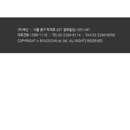
(주)벽산
서울 중구 퇴계로 307 광희빌딩(10F/14F)
대표전화 1588-1116
TEL 02-2260-6114
FAX 02-2260-6058
COPYRIGHT ⓒ BYUCKSAN co.,ltd. ALL RIGHTS RESERVED.