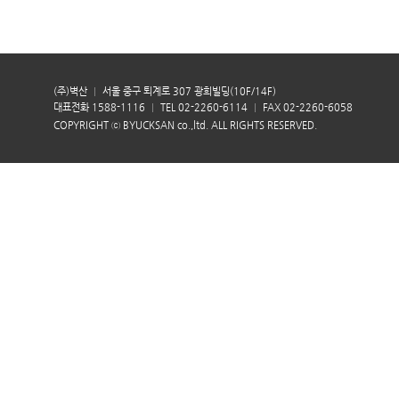
(주)벽산
서울 중구 퇴계로 307 광희빌딩(10F/14F)
대표전화 1588-1116
TEL 02-2260-6114
FAX 02-2260-6058
COPYRIGHT ⓒ BYUCKSAN co.,ltd. ALL RIGHTS RESERVED.