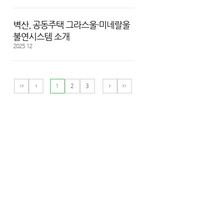
벽산, 공동주택 그라스울·미네랄울
불연시스템 소개
2025.12
1
2
3