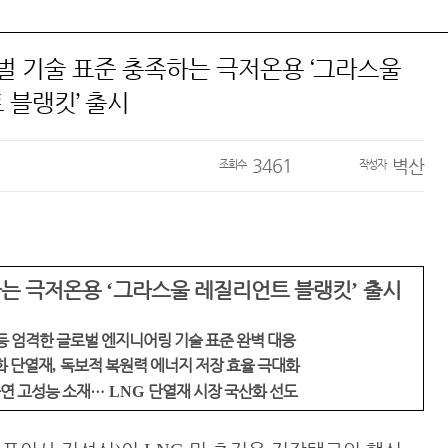
벌 기술 표준 충족하는 극저온용 ‘그라스울
 블랭킷’ 출시
3461
벽산
조회수
작성자
하는 극저온용
그라스울 레질리언트 블랭킷
출시
‘
’
등 엄격한 글로벌 엔지니어링 기술 표준 완벽 대응
화 단열재
독보적 복원력 에너지 저장 효율 극대화
,
불연 고성능 소재
…
단열재 시장 국산화 선도
LNG