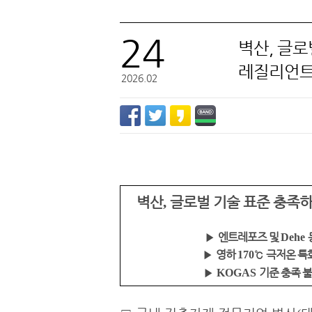
24
벽산, 글로
벽산
레질리언트
2026.02
벽산
글로벌 기술 표준 충족
,
▶
엔트레포즈 및
Dehe
▶
영하
℃
극저온 특
170
▶
기준 충족 
KOGAS