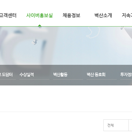
고객센터
사이버홍보실
채용정보
벽산소개
지속
보 도담터
수상실적
벽산활동
벽산 동호회
투자정
전체