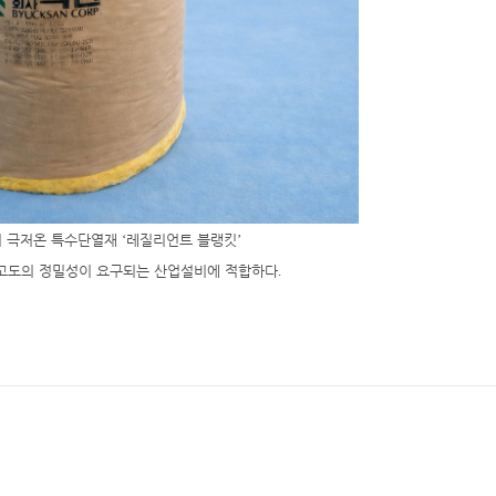
 극저온 특수단열재
‘
레질리언트 블랭킷
’
고도의 정밀성이 요구되는 산업설비에 적합하다
.