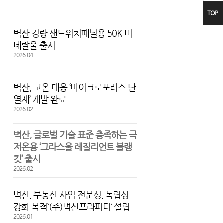
TOP
facebook
YouTube
벽산 경량 샌드위치패널용 50K 미
네랄울 출시
검색
2026.04
벽산, 고온 대응 ‘마이크로포러스 단
열재’ 개발 완료
2026.02
벽산, 글로벌 기술 표준 충족하는 극
저온용 ‘그라스울 레질리언트 블랭
킷’ 출시
2026.02
벽산, 부동산 사업 전문성, 독립성
강화 목적`(주)벽산프라퍼티` 설립
2026.01