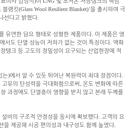
대표이사 김성식
)
이
LNG
및 초저온 저장탱크의 핵심
 블랭킷
(Glass Wool Resilient Blanket)’
을 출시하며 극
 나선다고 밝혔다
.
를 유연한 담요 형태로 성형한 제품이다
.
이 제품은 영
경에서도 단열 성능이 저하가 없는 것이 특징이다
.
액화
저장탱크 등 고도의 정밀성이 요구되는 산업현장에 적
있는
)
에서 알 수 있듯 뛰어난 복원력이 최대 장점이다
.
유 고유의 탄성력을 극대화함으로써
,
온도 변화에 따른
창 과정에도 단열층이 영향을 받지 않고 본래 두께를
과 설비의 구조적 안정성을 동시에 확보했다
.
고객의 요
옵션을 제공해 시공 편의성과 내구성도 함께 높였다
.