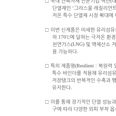
□
국내 건축자재 전문기업 벽산
(
단열재인
‘
그라스울 레질리언트
저온 특수 단열재 시장 확대에
□
이번 신제품은 미세한 유리섬유
하
170
℃
에 달하는 극저온 환
천연가스
(LNG)
및 액체산소 
용 가능하다
.
□
특히 제품명
(Resilient
：
복원력 
특수 바인더를 적용해 유리섬
저장탱크의 반복적인 수축과 팽
유지한다
.
□
이를 통해 장기적인 단열 성능
구에 따라 다양한 외피 부착 