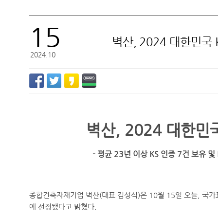
15
벽산, 2024 대한민국
벽산
2024.10
벽산
, 2024
대한민
-
평균
23
년 이상
KS
인증
7
건 보유 및
종합건축자재기업 벽산
(
대표 김성식
)
은
10
월
15
일 오늘
,
국가
에 선정됐다고 밝혔다
.