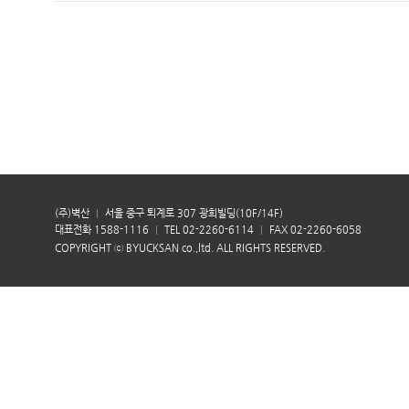
(주)벽산
서울 중구 퇴계로 307 광희빌딩(10F/14F)
대표전화 1588-1116
TEL 02-2260-6114
FAX 02-2260-6058
COPYRIGHT ⓒ BYUCKSAN co.,ltd. ALL RIGHTS RESERVED.