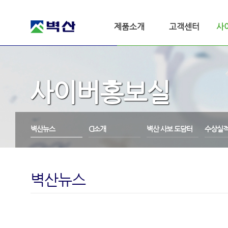
제품소개
고객센터
사
사이버홍보실
벽산뉴스
CI소개
벽산 사보 도담터
수상실
벽산뉴스