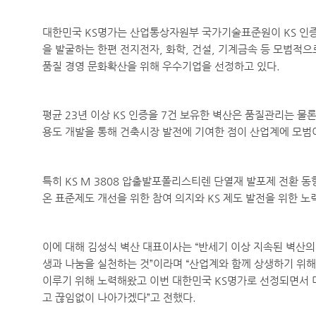
대한민국
KS
명가는 산업통상자원부 국가기술표준원이
KS
인증
을 발굴하는 한편 전지전자
,
화학
,
건설
,
기계금속 등 모범적으
품질 경영 문화확산을 위해 우수기업을 선정하고 있다
.
평균
23
년 이상
KS
인증을
7
건 보유한 벽산은 품질관리는 물론
용도 개발을 통해 건축시장 발전에 기여한 점이 산업계에 모
특히
KS M 3808
압출발포폴리스티렌 단열재 발포제 전환 동
온 표준제도 개선을 위한 참여 의지와
KS
제도 발전을 위한 노
이에 대해 김성식 벽산 대표이사는
“
반세기 이상 지속된 벽산의
생과 나눔을 실천하는 것
”
이라며
“
산업계와 함께 상생하기 위해
이루기 위해 노력해왔고 이번 대한민국
KS
명가로 선정되면서 
고 끊임없이 나아가겠다
”
고 전했다
.