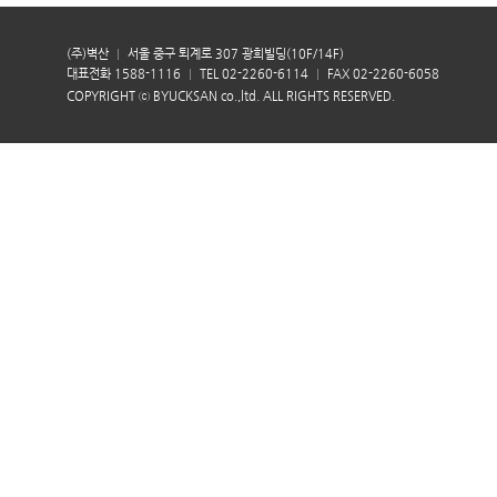
(주)벽산
서울 중구 퇴계로 307 광희빌딩(10F/14F)
대표전화 1588-1116
TEL 02-2260-6114
FAX 02-2260-6058
COPYRIGHT ⓒ BYUCKSAN co.,ltd. ALL RIGHTS RESERVED.