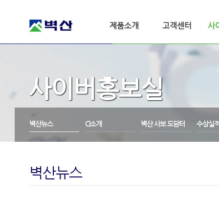
제품소개
고객센터
사
사이버홍보실
벽산뉴스
CI소개
벽산 사보 도담터
수상실
벽산뉴스