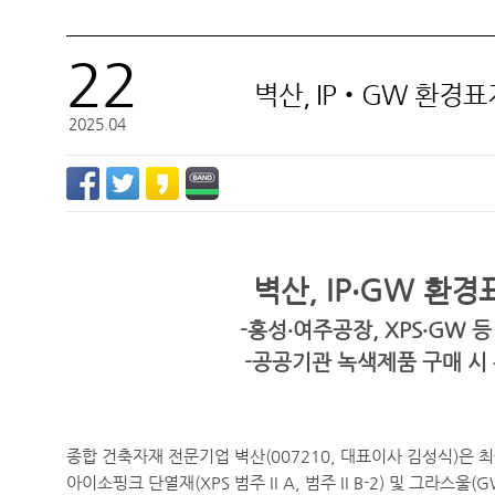
22
벽산, IP‧GW 환경
벽산
2025.04
벽산
, IP
‧
GW
환경
-
홍성
‧
여주공장
, XPS
‧
GW
-
공공기관 녹색제품 구매 시
종합 건축자재 전문기업 벽산
(007210,
대표이사 김성식
)
은 
아이소핑크 단열재
(XPS
범주
II A,
범주
II B-2)
및 그라스울
(G