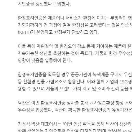
지인증을 갱신했다고 밝혔다
.
환경표지인증은 제품이나 서비스가 환경에 미치는 부정적인 영
기되기까지의 전 과정에 걸쳐 환경성을 고려했다는 것을 인증
(KEITI)
가 운영하고 환경부가 관할하고 있다
.
이를 통해 자원절약 및 환경오염 감소 등에 기여하는 제품에 
지속가능한 생산을 촉진하는 것이 목표다
.
제품의 환경 우수성
영향이 낮음을 입증해야 한다
.
환경표지인증을 획득할 경우 공공기관이 녹색제품 구매시 우
등 친환경 인증 가점요소로 활용된다
.
이와 함께 기업의
ESG
경
용할 수 있으며 제품의 브랜드 가치 제고 및 소비자 신뢰 등을 
벽산은 이번 환경표지인증 심사를 통해 △자원순환성 향상 △
우수성을 입증했다
.
벽산이 획득한 환경표지인증의 유효기간
김성식 벽산 대표이사는
“
이번 인증 획득을 통해 벽산이 생산
환에 책임있는 기업으로써 역할을 다하겠다
”
라며
“
벽산은
ESG