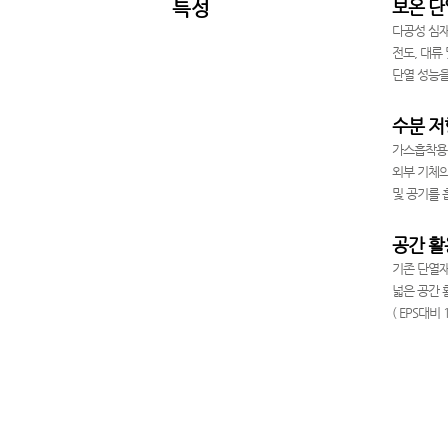
보온 단
특성
다공성 심재
전도, 대류
단열 성능을
수분 저
가스흡착용 
외부 기체의
및 공기를 
공간 활
기존 단열재
넓은 공간 
( EPS대비 