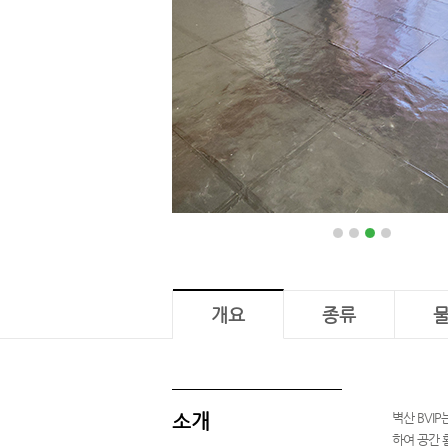
벽산
개요
종류
소개
벽산 BVIP
하여 공간 