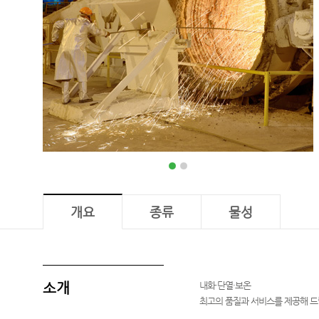
벽산
개요
종류
물성
소개
내화·단열·보온
최고의 품질과 서비스를 제공해 드