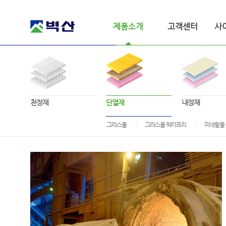
제품소개
고객센터
사
천장재
단열재
내장재
그라스울
그라스울 워터프리
미네랄울