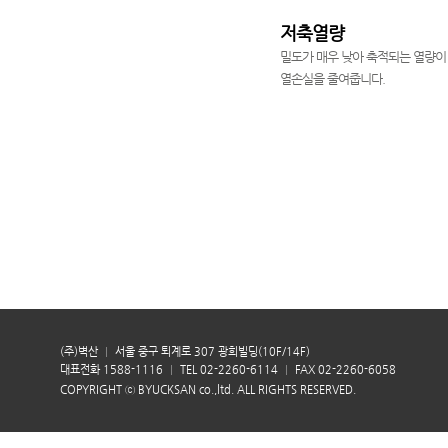
저축열량
밀도가 매우 낮아 축적되는 열량이
열손실을 줄여줍니다.
(주)벽산
서울 중구 퇴계로 307 광희빌딩(10F/14F)
대표전화 1588-1116
TEL 02-2260-6114
FAX 02-2260-6058
COPYRIGHT ⓒ BYUCKSAN co.,ltd. ALL RIGHTS RESERVED.