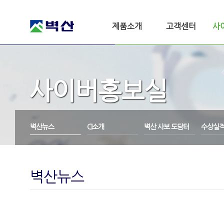
제품소개
고객센터
사
사이버홍보실
벽산뉴스
CI소개
벽산 사보 도담터
수상실
벽산뉴스