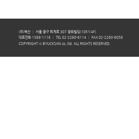
(주)벽산
서울 중구 퇴계로 307 광희빌딩(10F/14F)
대표전화 1588-1116
TEL 02-2260-6114
FAX 02-2260-6058
COPYRIGHT ⓒ BYUCKSAN co.,ltd. ALL RIGHTS RESERVED.